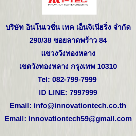
บริษัท อินโนเวชั่น เทค เอ็นจิเนียริ่ง จำกัด
290/38
ซอยลาดพร้าว
84
แขวงวังทองหลาง
เขตวังทองหลาง กรุงเทพ
10310
Tel: 082-799-7999
ID LINE: 7997999
Email:
info@innovationtech.co.th
Email: innovationtech59@gmail.com