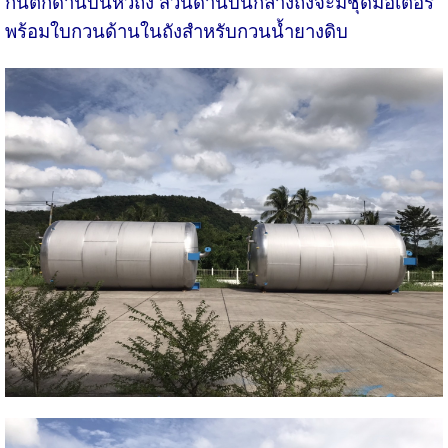
กันตกด้านบนหัวถัง ส่วนด้านบนกลางถังจะมีชุดมอเตอร์
พร้อมใบกวนด้านในถังสำหรับกวนน้ำยางดิบ