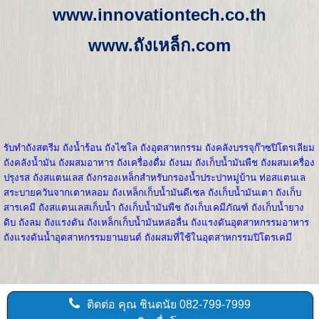
www.innovationtech.co.th
www.
ถังเหล็ก.
com
รับทำถังสตรีม
ถังน้ำร้อน
ถังไซโล
ถังอุตสาหกรรม
ถังคลังบรรจุก๊าซปิโตรเลียม
ถังคลังน้ำมัน
ถังผสมอาหาร
ถังเครื่องดื่ม
ถังนม
ถังเก็บน้ำมันพืช
ถังผสมเครื่อง
ปรุงรส
ถังสแตนเลส
ถังกรองเหล็กสำหรับกรองน้ำประปาหมู่บ้าน
ท่อสแตนเล
สระบายควันจากเตาหลอม
ถังเหล็กเก็บน้ำมันดีเซล
ถังเก็บน้ำมันเตา
ถังเก็บ
สารเคมี
ถังสแตนเลสเก็บน้ำ
ถังเก็บน้ำมันพืช
ถังเก็บเคมีภัณฑ์
ถังเก็บน้ำยาง
ดิบ
ถังลม
ถังแรงดัน
ถังเหล็กเก็บน้ำมันหล่อลื่น
ถังแรงดันอุตสาหกรรมอาหาร
ถังแรงดันน้ำอุตสาหกรรมยานยนต์
ถังผสมที่ใช้ในอุตสาหกรรมปิโตรเคมี
ติดต่อ
คุณ ชินดนัย 082-799-7999