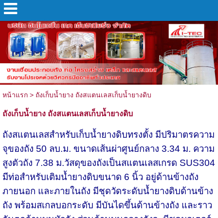
หน้าแรก
>
ถังเก็บน้ำยาง ถังสแตนเลสเก็บน้ำยางดิบ
ถังเก็บน้ำยาง ถังสแตนเลสเก็บน้ำยางดิบ
ถังสแตนเลสสำหรับเก็บน้ำยางดิบทรงตั้ง มีปริมาตรความ
จุของถัง 50 ลบ.ม. ขนาดเส้นผ่าศูนย์กลาง 3.34 ม. ความ
สูงตัวถัง 7.38 ม.วัสดุของถังเป็นสแตนเลสเกรด SUS304
มีท่อสำหรับเติมน้ำยางดิบขนาด 6 นิ้ว อยู่ด้านข้างถัง
ภายนอก และภายในถัง มีชุดวัดระดับน้ำยางดิบด้านข้าง
ถัง พร้อมสเกลบอกระดับ มีบันไดขึ้นด้านข้างถัง และราว