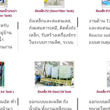
กรองน้ำประปา
ถังเหล็ก P2 (Steel Filter Tank)
ถังเหล็ก P3
lter Tank)
ถังเหล็กและสแตนเลส,
งานด้าน T
ำหรับ
ถังผสมสารเคมี, ติดตั้งถัง
และสแตน
ู่บ้าน
เหล็ก, รับสร้างเครื่องจักร
Reactor tan
้ำ
ในระบบการผลิต, ระบบ
แบบควบคุม
านงาน
ลำเลียง, ถังผสมสารเคมี,
ความดัน)
ล็ก”
ถังผสมเครื่องดื่ม, ถังผสม
Mixing tan
องสนิม
สี, ถังผสมกาว, ถังเก็บ
ถังผสมเครื่
หล็กใช้
สารเคมี, งานติดตั้ง
สี, ถังผสม
หล็กที่
เครื่องจักร, รับออกแบบ
ผสมอื่นๆ)
 โดยใช้
และสร้าง ถังแสตนเลส,
Storage tan
ีสเป็น
Reactor tank , Mixing
เคมี , ถังน้
l Air Tank )
ถังเหล็ก P6 Steel Oil Tank
ถังเหล็ก P
tank ,Storage tank ,
ของเหล็ก
ด้วยเหล็ก
Piping work,
บลมอัด ทำ
ออกแบบและผลิต ถัง
ออกแบบผลิต
น้ำที่ใส
Pressure ves
ึ่งนำมา
น้ำมัน ทั้งงานเหล็กและ
ขนาดใหญ่ที