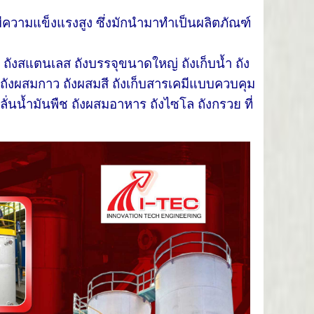
ีความแข็งแรงสูง ซึ่งมักนำมาทำเป็นผลิตภัณฑ์
ถังสแตนเลส ถังบรรจุขนาดใหญ่ ถังเก็บน้ำ ถัง
ป ถังผสมกาว ถังผสมสี ถังเก็บสารเคมีแบบควบคุม
ลั่นน้ำมันพืช ถังผสมอาหาร ถังไซโล ถังกรวย ที่