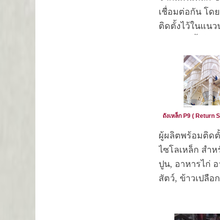
เพราะปกติน้ำบา
เชื่อมต่อกัน โ
ขุดขึ้นมาใหม่ๆ
ติดตั้งไว้ในแน
ไม่มีสี พอทิ้งไว้
หรือแนวตั้งก็ได้
หนึ่งน้ำจะกลายเ
ประสงค์หลักของ
เหลือง และมีตะ
ลมก็คือ เพื่อเป
น้ำตาล เพราะสน
ภาระในการทำ
ที่อยู่ในน้ำบาด
คอมเพรสเซอร์ 
ละลายน้ำอยู่ เมื่
ติดตั้งควรติดตั้ง
อากาศก็จะกลาย
ถังเหล็ก P9 ( Return
สถานที่อากาศส
สนิมเหล็กที่ไม่
ผู้ผลิตพร้อมติดตั
ถ่ายเทได้สะดวก
ดังนั้นจึงจำเป็นต
ไซโลเหล็ก สำห
นอกจากนี้ถังที่เ
กรองเหล็กนี้อย่
ปูน, อาหารไก่ 
ควรติดตั้ง Safety
ถังกรองเหล็ก ม
สัตว์, ข้าวเปลือก
เกจความดัน , ต
ระบบอัตโนมัติ
ข้าวโพด ผู้รับเห
น้ำ และฝาครอบเพ
ควบคุมการปิดเป
ถังไซโล สำหรั
ในการตรวจสอบ
แต่ละตัวด้วยมือ