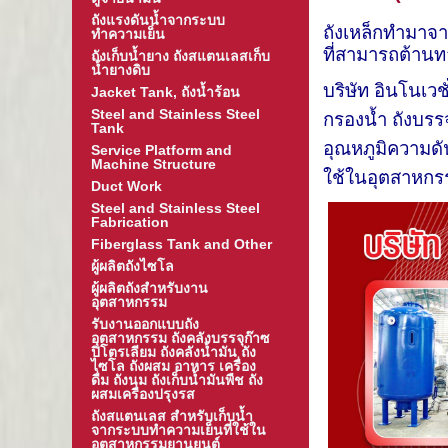
ถังแรงดันน้ำจากระบบ
ถังเหล็กทำมาจา
ทำความเย็น
ที่สามารถต้า
ถังเก็บน้ำยาง ถังสแตนเลสเก็บ
น้ำยางดิบ
บริษัท อินโนเวชั
Jacket Tank, ถังน้ำร้อน
Steel and Stainless Steel
กรองน้ำ ถังบรร
Tank
อุณหภูมิความดัน
Service Platform and
Machine Structure
ใช้ในอุตสาหก
Duct Work
Steel and Stainless Steel
Fabrication
Fiberglass Tank and Other
ผู้ผลิตถังไซโล
ผู้ผลิตถังสำหรับงาน
อุตสาหกรรม
รับงานออกแบบถัง
อุตสาหกรรม ถังคลังบรรจุก๊าซ
ปิโตรเลียม ถังคลังน้ำมัน ถัง
ไซโล ถังผสม อาหาร เครื่อง
ดื่ม ถังนม ถังเก็บน้ำมันพืช ถัง
ผสมเครื่องปรุงรส
ถังสแตนเลส สำหรับเก็บน้ำ
จากระบบทำความเย็นที่ใช้ใน
อุตสาหกรรมยานยนต์