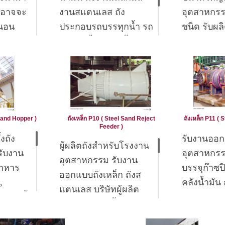
ดาลที่
แรงดัน AS
ดยอาจจะ
งานสแตนเลส ถัง
อุตสาหกรร
 จะใส
SE
วนอน
ประกอบรถบรรทุกน้ำ รถ
ชนิด รับผลิ
Hot water g
สักระยะ
 จุด
บรรทุกน้ำมัน ถังน้ำร้อน
สแตนเลส ถั
(ถังผลิตน้
ป็นสี
ถังเก็บ
หุ้มฉนวน หรือเกี่ยวกับ
ผสมเครื่องด
Heat excha
กอนสี
Electrical h
็นการลด
งานบรรจุของเหลวทุก
ถังแรงดัน ถังผสมสี ถัง
ิมเหล็ก
Hot water s
งานของ
ชนิด ทั้งใต้ดินและบนดิน
บรรจุสารเคม
าลจะ
(ถังเก็บน้ำ
ในการ
ร้อน, ถังน้ำ
อสัมผัส
Tank farm (
ไว้ใน
ร้อน, ถังลม
เป็น
 Sand Hopper )
ถังเหล็ก P10 ( Steel Sand Reject
ถังเหล็ก P11 ( 
ขนาดใหญ่ 
Feeder )
ามารถ
ถังบรรจุอา
ละลายน้ำ
Mobile tank
้งถัง
รับงานออก
สุญญากาศ,
ผู้ผลิตถังสำหรับโรงงาน
้องใช้ถัง
สำหรับติดต
รับงาน
อุตสาหกรร
ก็บลม
หม้อแปลงไฟ
อุตสาหกรรม รับงาน
างมาก
ล้อ และรถพ
อาหาร
บรรจุก๊าซป
tank, Pressu
 Valve ,
ออกแบบถังเหล็ก ถังส
ีแบบ
Chemical ta
Mobile pot
,
คลังน้ำมัน 
ัวระบาย
แตนเลส บริษัทผู้ผลิต
และ
เคมีสำหรับ
มาติดตั้ง
ผสม อาหาร 
ื่อใช้
พร้อมงานติดตั้งถัง
ิดวาล์ว
เคลื่อนย้าย
บโรงงาน
ถังนม ถังเก
 และ
อุตสาหกรรม โรงงาน
Vacuum tank (ถังใน