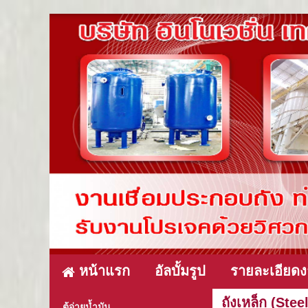
หน้าแรก
อัลบั้มรูป
รายละเอียดง
ถังเหล็ก (Ste
ตู้จ่ายน้ำมัน