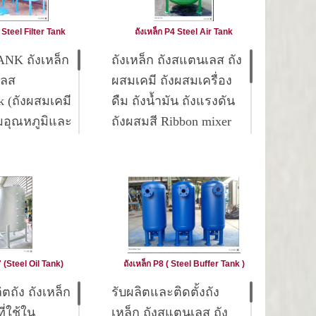
 Steel Filter Tank
ถังเหล็ก P4 Steel Air Tank
ANK ถังเหล็ก
ถังเหล็ก ถังสแตนเลส ถัง
เลส
ผสมเคมี ถังผสมเครื่อง
k (ถังผสมเคมี
ดืม ถังน้ำมัน ถังแรงดัน
อุณหภูมิและ
ถังผสมสี Ribbon mixer
,Reactor tank สำหรับงาน
Resin Plant , Heat
k (ถังผสมเคมี,
exchanger , Cooling
องดื่ม, ถังผสม
tower ,Condenser เครื่อง
กาว และถัง
ทอดสูญญากาศ เครื่อง
ทอดผลไม้ด้วยระบสูญ
k (ถังเก็บสาร
ญากาศ
ำมัน , วัสดุทำ
7 (Steel Oil Tank)
ถังเหล็ก P8 ( Steel Buffer Tank )
และแสตนเลส)
ถัง ถังเหล็ก
รับผลิตและติดตั้งถัง
sel tank ( ถัง
่ใช้ใน
เหล็ก ถังสแตนเลส ถัง