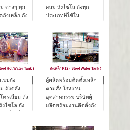
ME Code
ม ต่างๆ ทุก
ผสม ถังไซโล ถังทุก
C. VIII DIV. I)
ตถังเหล็ก ถัง
ประเภทที่ใช้ใน
enerator tank
งผสมเคมี ถัง
อุตสาหกรรมอาหาร
ำร้อนโดยใช้
ืม ถังน้ำมัน
บริการลูกค้ากลุ่มโรงงาน
nger หรือ
eater)
อุตสาหกรรมต่างๆ ใน
torage tank
ี, ถังน้ำ
ด้านการออกแบบ การ
ร้อน)
เย็น, ถังน้ำ
ผลิต ถังเหล็ก รับผลิตงาน
ถังบรรจุ
, ถังแรงดัน,
แสตนเลส อุตสาหกรรม
Steel Hot Water Tank )
ถังเหล็ก P12 ( Steel Water Tank )
API 650)
หาร, ถัง
อาหารและยา ถังผสม
 (ถังบรรจุ
แบบถัง
ผู้ผลิตพร้อมติดตั้งเหล็ก
Mixing Tank ,Storage
 ถังอบ
ั้งกับรถ 10
ม ถังคลัง
ตามสั่ง โรงงาน
Tank ถังไซโคลน ทำด้วย
ฟ้า, Storage
่วง)
ิโตรเลียม ถัง
อุตสาหกรรม บริษัทผู้
เหล็ก ( งานเหล็ก สั่งทำ )
re tank,
nk, Oil tank
 (ถังบรรจุสาร
ถังไซโล ถัง
ผลิตพร้อมงานติดตั้งถัง
ถังเก็บ วัตถุดิบ ( งาน
ยกขึ้นรถ
เครื่องดื่ม
อุตสาหกรรม โรงงาน
เหล็ก สั่งทำ ) ถังเก็บ ผลิต
)
็บน้ำมันพืช
ผลิตถังเหล็ก ถังสแตน
ภัณฆ์ ( งานเหล็ก สั่งทำ )
ระบบ