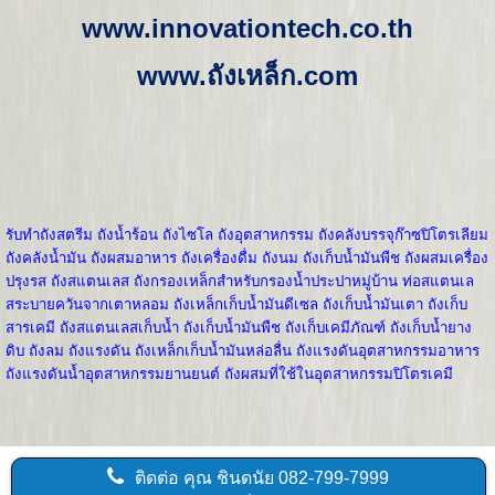
www.innovationtech.co.th
www.
ถังเหล็ก.
com
รับทำถังสตรีม
ถังน้ำร้อน
ถังไซโล
ถังอุตสาหกรรม
ถังคลังบรรจุก๊าซปิโตรเลียม
ถังคลังน้ำมัน
ถังผสมอาหาร
ถังเครื่องดื่ม
ถังนม
ถังเก็บน้ำมันพืช
ถังผสมเครื่อง
ปรุงรส
ถังสแตนเลส
ถังกรองเหล็กสำหรับกรองน้ำประปาหมู่บ้าน
ท่อสแตนเล
สระบายควันจากเตาหลอม
ถังเหล็กเก็บน้ำมันดีเซล
ถังเก็บน้ำมันเตา
ถังเก็บ
สารเคมี
ถังสแตนเลสเก็บน้ำ
ถังเก็บน้ำมันพืช
ถังเก็บเคมีภัณฑ์
ถังเก็บน้ำยาง
ดิบ
ถังลม
ถังแรงดัน
ถังเหล็กเก็บน้ำมันหล่อลื่น
ถังแรงดันอุตสาหกรรมอาหาร
ถังแรงดันน้ำอุตสาหกรรมยานยนต์
ถังผสมที่ใช้ในอุตสาหกรรมปิโตรเคมี
ติดต่อ
คุณ ชินดนัย 082-799-7999