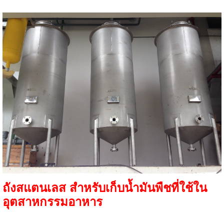
ถังสแตนเลส สำหรับเก็บน้ำมันพืชที่ใช้ใน
อุตสาหกรรมอาหาร