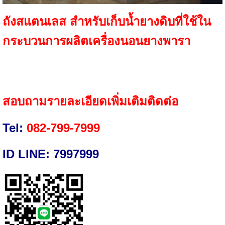
ถังสแตนเลส สำหรับเก็บน้ำยางดิบที่ใช้ใน
กระบวนการผลิตเครื่องนอนยางพารา
สอบถามรายละเอียดเพิ่มเติมติดต่อ
Tel:
082
-
799
-
7999
ID LINE: 7997999