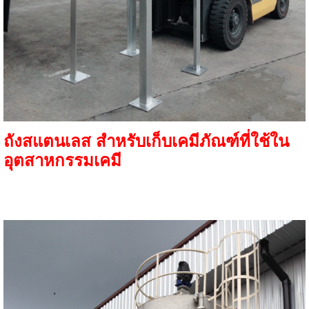
ถังสแตนเลส สำหรับเก็บเคมีภัณฑ์ที่ใช้ใน
อุตสาหกรรมเคมี