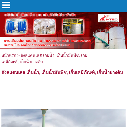
หน้าแรก
>
ถังสแตนเลส เก็บน้ำ, เก็บน้ำมันพืช, เก็บ
เคมีภัณฑ์, เก็บน้ำยางดิบ
ถังสแตนเลส เก็บน้ำ, เก็บน้ำมันพืช, เก็บเคมีภัณฑ์, เก็บน้ำยางดิบ