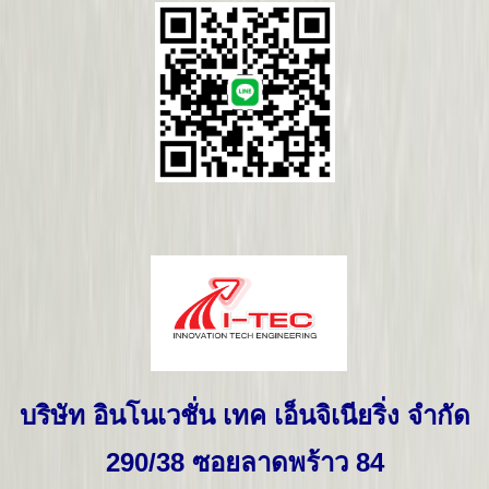
บริษัท อินโนเวชั่น เทค เอ็นจิเนียริ่ง จำกัด
290/38
ซอยลาดพร้าว
84